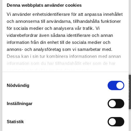
Denna webbplats använder cookies
BÄRSTADSKOGSVÄGEN 19
-
582 76
Vi använder enhetsidentifierare för att anpassa innehållet
LINKÖPING
och annonserna till användarna, tillhandahålla funktioner
för sociala medier och analysera vår trafik. Vi
vidarebefordrar även sådana identifierare och annan
information från din enhet till de sociala medier och
annons- och analysföretag som vi samarbetar med.
Dessa kan i sin tur kombinera informationen med annan
information som du har tillhandahållit eller som de har
samlat in när du har använt deras tjänster.
Samtyckesval
FRI VÄRDERING
Nödvändig
Inställningar
VISA PÅ KARTAN
Statistik