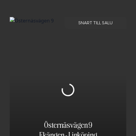
SNART TILL SALU
Östernäsvägen 9
Ekängen
-
Linköping