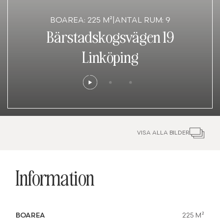
BOAREA: 225 M²
|
ANTAL RUM: 9
Bärstadskogsvägen 19
Linköping
VISA ALLA BILDER
Information
BOAREA
225 M²