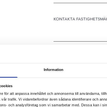
KONTAKTA FASTIGHETSMÄK
Drömvilla i populära Ekä
Information
Vackert tvåplanshus på 
hem i toppskick
cookies
Nu har du chansen att köp
e för att anpassa innehållet och annonserna till användarna, tillh
vår trafik. Vi vidarebefordrar även sådana identifierare och anna
populära och trivsamma
nnons- och analysföretag som vi samarbetar med. Dessa kan i sin
sjön Roxen. Villan uppfö