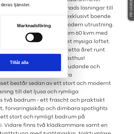
FRI VÄRDERING
deras tjänster.
 kök med smarta tillbyggnads lösningar till
r erbjuds ett vackert och exklusivt boende
jusinsläpp, högt i tak och modern utrustning.
Marknadsföring
g stuga med 2 rum och kök om 60 kvm med
 nedre plan och uppe på det mysiga loftet.
de utsikt karaktäriserar detta året runt
läget framstår som ett gästhus!
Tillåt alla
i detta stora hus är en inbjudande och
sbyggda garderober och bra
uset består sedan av ett stort och modernt
ing till det ljusa och rymliga
 två badrum - ett fräscht och praktiskt
, förvaringsskåp och dimbara spotlights
 ett stort och rymligt badrum på
i. Vidare finns två klädkammare samt en
 tvättstuga med tvättmaskin, torktumlare