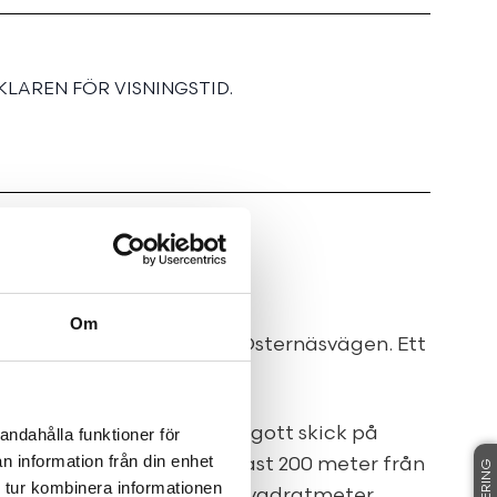
LAREN FÖR VISNINGSTID.
ngen
Om
populära och trivsamma Östernäsvägen. Ett
a ett stort tvåplanshus i gott skick på
andahålla funktioner för
n information från din enhet
 Östernäsvägen med endast 200 meter från
 tur kombinera informationen
rdes 2001 och rymmer 210 kvadratmeter