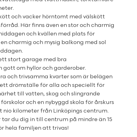
heter.
älskött och vacker hörntomt med välskött
örråd. Här finns även en stor och charmig
middagen och kvällen med plats för
 en charmig och mysig balkong med sol
iddagen.
 ett stort garage med bra
h gott om hyllor och garderober.
ära och trivsamma kvarter som är belägen
 ett drömställe för alla och speciellt för
ärhet till vatten, skog och slingrande
a förskolor och en nybyggd skola för årskurs
t nio kilometer från Linköpings centrum.
tar du dig in till centrum på mindre än 15
ör hela familjen att trivas!