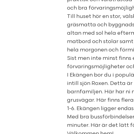
och bra förvaringsmöjlig
Till huset hör en stor, v
gräsmatta och byggnadsf
altan med sol hela efter
matbord och stolar samt
hela morgonen och förm
Sist men inte minst finns
förvaringsmöjligheter oc
I Ekängen bor du i popul
intill sjön Roxen. Detta är
barnfamiljen. Här har ni n
grusvägar. Här finns fler
1-6. Ekängen ligger endas
Med bra bussförbindelser 
minuter. Här är det lätt f
Välkommen hem!