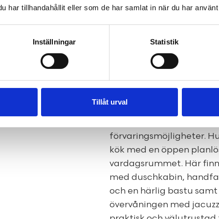
har tillhandahållit eller som de har samlat in när du har använt 
fördelade på tre rum och
att skapa fler sovrum. Hä
med stora fönster, fint l
Inställningar
Statistik
Till tomten hör en härli
goda sociala ytor i både
Bra ljusinsläpp med slåen
beboeliga hus som i dags
Tillåt urval
Det första som möter en 
yteffektiv hall med plat
förvaringsmöjligheter. H
kök med en öppen planlösn
vardagsrummet. Här finns
med duschkabin, handfat
och en härlig bastu samt
övervåningen med jacuzz
praktisk och välutrustad