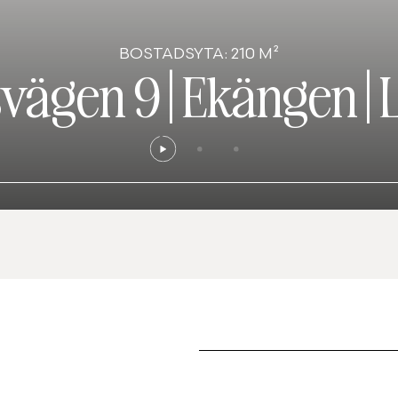
BOSTADSYTA: 210 M²
svägen 9
|
Ekängen
|