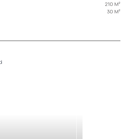
210 M²
30 M²