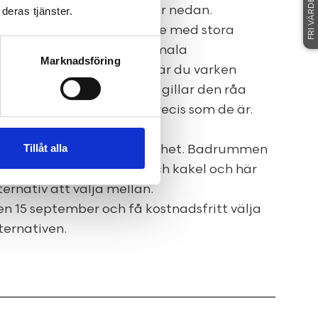
FRI VÄRDERING
kt i Uppsala under länkar nedan.
deras tjänster.
”råa” är perfekt utformade med stora
akhöjd, vilket ger dig optimala
Marknadsföring
a klart ett drömboende där du varken
ller stil. Om du i stället gillar den råa
is att bo i lägenheterna precis som de är.
u bestämmer resten.
Tillåt alla
utan köksluckor för total frihet. Badrummen
rdigställa med klinker och kakel och här
lternativ att välja mellan.
en 15 september och få kostnadsfritt välja
ternativen.