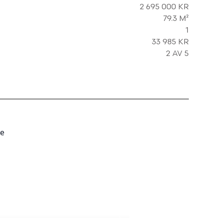
2 695 000 KR
79.3 M²
1
33 985 KR
2 AV 5