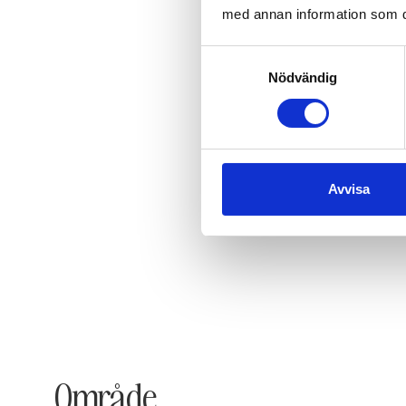
med annan information som du 
Samtyckesval
Nödvändig
Avvisa
Område