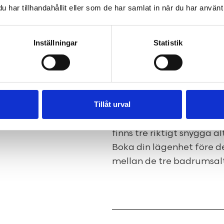
om RAW:s pågående proje
har tillhandahållit eller som de har samlat in när du har använt 
Lägenheterna som säljs 
härliga fönster och bra t
Inställningar
Statistik
förutsättningar att bygg
behöver tumma på kvalité e
känslan så går det givetv
RAW bygger grunden – d
Tillåt urval
Våra kök levereras t.ex. 
kommer vi däremot att fä
finns tre riktigt snygga a
Boka din lägenhet före d
mellan de tre badrumsal