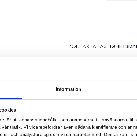
KONTAKTA FASTIGHETSMÄK
Information
Etagelägenhet med två ba
cookies
e för att anpassa innehållet och annonserna till användarna, tillh
RAW är ett unikt bostad
vår trafik. Vi vidarebefordrar även sådana identifierare och anna
planlösning, ditt favoritg
nnons- och analysföretag som vi samarbetar med. Dessa kan i sin