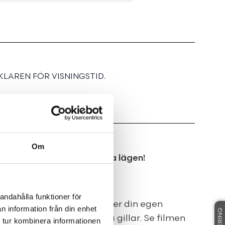
LAREN FÖR VISNINGSTID.
Om
lkonger med fina och fria lägen!
andahålla funktioner för
skoncept där du bestämmer din egen
n information från din enhet
olv och exakt de färger du gillar. Se filmen
 tur kombinera informationen