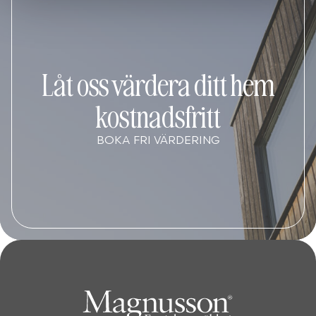
Låt oss värdera ditt hem
kostnadsfritt
BOKA FRI VÄRDERING