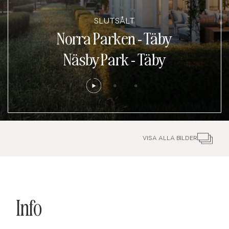
SLUTSÅLT
Norra Parken - Täby
Näsby Park
-
Täby
VISA ALLA BILDER
Info