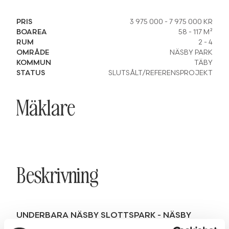
PRIS
3 975 000
-
7 975 000
KR
BOAREA
58
-
117
M²
RUM
2
-
4
OMRÅDE
NÄSBY PARK
KOMMUN
TÄBY
STATUS
SLUTSÅLT/REFERENSPROJEKT
Mäklare
Beskrivning
UNDERBARA NÄSBY SLOTTSPARK - NÄSBY
PARK