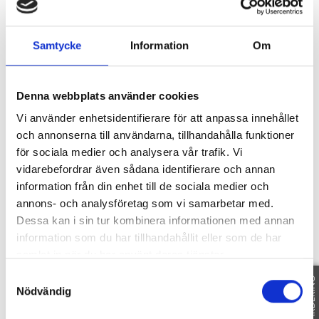
I Näsby slottspark har NIAM byggt ca 100
Samtycke
Information
Om
bostäder om 2-6 rok varav 8 parhus. Norra Parken
uppfördes precis intill slottet och dess vackra
barockpark och med sin närhet till vattnet och
Denna webbplats använder cookies
undersköna promenader såväl som till
Vi använder enhetsidentifierare för att anpassa innehållet
kommunikationer blev detta ett unikt och
och annonserna till användarna, tillhandahålla funktioner
eftertraktat boende.
för sociala medier och analysera vår trafik. Vi
Den varierade bebyggelsen är grupperad i två
vidarebefordrar även sådana identifierare och annan
tydliga kvarter och består av bostadshus i
information från din enhet till de sociala medier och
tvåvåningsskala med vindsvåningar och parhus i
annons- och analysföretag som vi samarbetar med.
två plan. Balkonger, terrasser, burspråk och intima
Dessa kan i sin tur kombinera informationen med annan
uteplatser mellan husen går naturen till mötes.
information som du har tillhandahållit eller som de har
Villastadens karaktär förstärks av fristående
samlat in när du har använt deras tjänster.
förrådsbyggnader som placeras parvis och skapar
ytterligare rumslighet. Utifrån ett antal befintliga
Samtyckesval
FRI VÄRDERING
körsbärsträd skapas ett generöst gemensamt
Nödvändig
parkrum mellan kvarteren. Parkrummet länkar