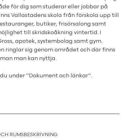
åde för dig som studerar eller jobbar på
inns Vallastadens skola från förskola upp till
 restauranger, butiker, frisörsalong samt
lighet till skridskoåkning vintertid. I
Gross, apotek, systembolag samt gym.
 ringlar sig genom området och där finns
 man man kan nyttja.
 du under ”Dokument och länkar”.
OCH RUMSBESKRIVNING