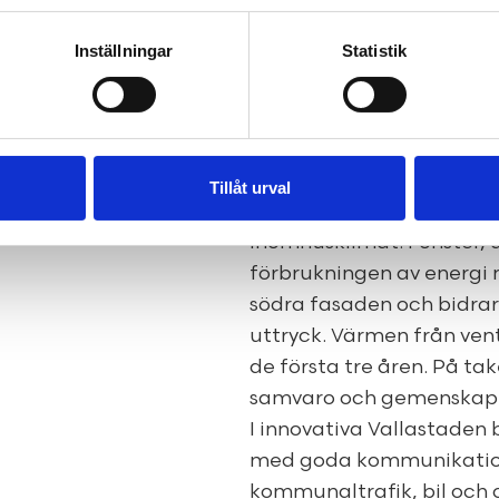
med fullutrustade och p
Inställningar
Statistik
tvättmaskin. I de överst
utsikt mot himlen. Alla l
väderstreck.
Arkitekten 11 ska vara ek
genom ett antal lösning
Tillåt urval
vilket minskar koldioxidp
inomhusklimat. Fönster, d
förbrukningen av energi m
södra fasaden och bidra
uttryck. Värmen från venti
de första tre åren. På tak
samvaro och gemenskap
I innovativa Vallastaden
med goda kommunikationer
kommunaltrafik, bil och 