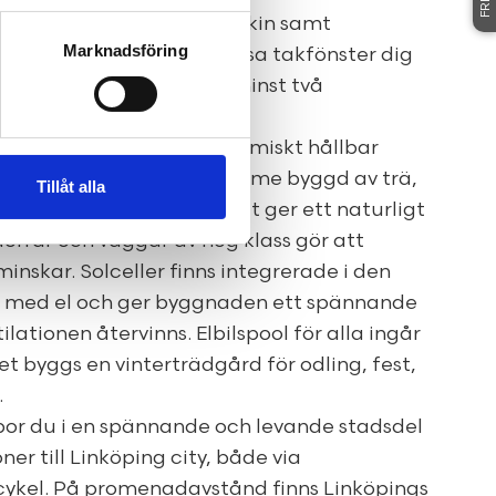
raktiska kök med diskmaskin samt
Marknadsföring
a lägenheterna ger generösa takfönster dig
ägenheter har fönster åt minst två
ologiskt, socialt och ekonomiskt hållbar
ar. Byggnaden har en stomme byggd av trä,
Tillåt alla
åverkan samtidigt som det ger ett naturligt
örrar och väggar av hög klass gör att
inskar. Solceller finns integrerade i den
r med el och ger byggnaden ett spännande
lationen återvinns. Elbilspool för alla ingår
et byggs en vinterträdgård för odling, fest,
.
 bor du i en spännande och levande stadsdel
 till Linköping city, både via
cykel. På promenadavstånd finns Linköpings