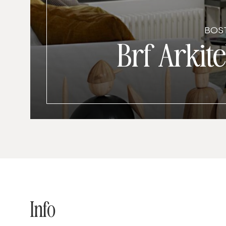
BOST
Brf Arkite
Info