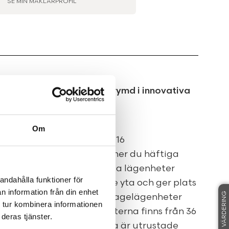
SE MIN MÄKLARPROFIL
a etagelägenheter med rymd i innovativa
Om
ten 11, här presenterar vi 16
ostadsrättslokal. Här finner du häftiga
 dubbel takhöjd. Samtliga lägenheter
andahålla funktioner för
ingar som utnyttjar varje yta och ger plats
n information från din enhet
FRI VÄRDERING
A-Arkitekter har skapat etagelägenheter
 tur kombinera informationen
nya upplevelser. Lägenheterna finns från 36
deras tjänster.
adratmeter. Även de minsta är utrustade