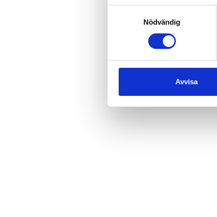
Samtyckesval
Nödvändig
Avvisa