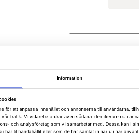
Snygga och kvadratsmart
Vallastaden!
Information
Välkommen till Brf Arkitek
etagelägenheter och en b
cookies
lägenheter med rymd och
e för att anpassa innehållet och annonserna till användarna, tillh
bjuder på smarta planlösn
vår trafik. Vi vidarebefordrar även sådana identifierare och anna
för möten och samvaro. 
nnons- och analysföretag som vi samarbetar med. Dessa kan i sin
som ger ditt boende helt 
har tillhandahållit eller som de har samlat in när du har använt 
kvadratmeter till 104 kv