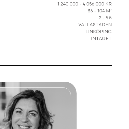
1 240 000
-
4 056 000
KR
36
-
104
M²
2
-
5.5
VALLASTADEN
LINKÖPING
INTAGET