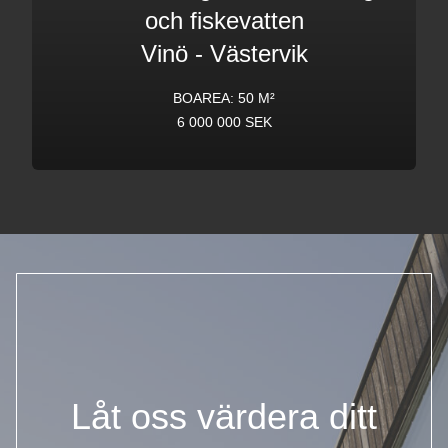
och fiskevatten
Vinö
-
Västervik
BOAREA: 50 M²
6 000 000 SEK
Låt oss värdera ditt