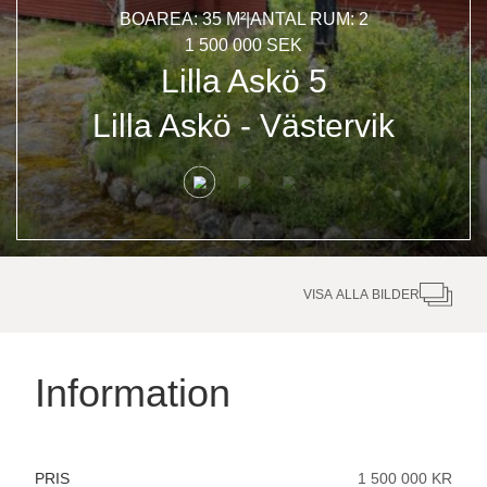
BOAREA: 35 M²
|
ANTAL RUM: 2
1 500 000 SEK
Lilla Askö 5
Lilla Askö
-
Västervik
VISA ALLA BILDER
Information
PRIS
1 500 000 KR