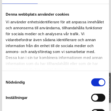
och umgänge i lugn och avskild skärgårdsmiljö.
Från Lilla Askö tar du dig snabbt med båt ut till
Denna webbplats använder cookies
farleden och vidare till Tjustbygdens vackra skärgård
Vi använder enhetsidentifierare för att anpassa innehållet
med dess otaliga öar, naturhamnar och utflyktsmål. Ett
och annonserna till användarna, tillhandahålla funktioner
perfekt fritidsboende för dig som söker lugn, närhet till
för sociala medier och analysera vår trafik. Vi
havet och en genuin skärgårdskänsla.
vidarebefordrar även sådana identifierare och annan
information från din enhet till de sociala medier och
Fakta
annons- och analysföretag som vi samarbetar med.
Dessa kan i sin tur kombinera informationen med annan
information som du har tillhandahållit eller som de har
samlat in när du har använt deras tjänster.
SE FAKTA
Samtyckesval
FRI VÄRDERING
Nödvändig
Dokument
Inställningar