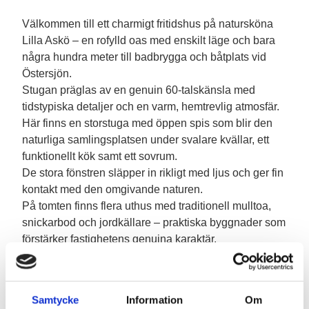
Välkommen till ett charmigt fritidshus på natursköna
Lilla Askö – en rofylld oas med enskilt läge och bara
några hundra meter till badbrygga och båtplats vid
Östersjön.
Stugan präglas av en genuin 60-talskänsla med
tidstypiska detaljer och en varm, hemtrevlig atmosfär.
Här finns en storstuga med öppen spis som blir den
naturliga samlingsplatsen under svalare kvällar, ett
funktionellt kök samt ett sovrum.
De stora fönstren släpper in rikligt med ljus och ger fin
kontakt med den omgivande naturen.
På tomten finns flera uthus med traditionell mulltoa,
snickarbod och jordkällare – praktiska byggnader som
förstärker fastighetens genuina karaktär.
Den uppvuxna trädgårdstomten är en grönskande
pärla med stenhällar, perenna växter och blommande
rabatter som skapar en harmonisk miljö från vår till
Samtycke
Information
Om
höst. Här finns gott om platser för avkoppling, odling