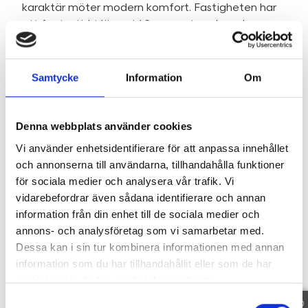
karaktär möter modern komfort. Fastigheten har
ett fantastiskt läge vid Syrsans strand med
rogivande havsutsikt och ett generöst ljusinsläpp
som skapar en ljus och inbjudande atmosfär i hela
bostaden.
Samtycke
Information
Om
Huset har renoverats med stor omsorg för att
bevara den ursprungliga 20-talsstilen.
Den nyputsade fasaden, den vackra invändiga
Denna webbplats använder cookies
faspanelen, de fina uppslipade furuplanken från
Vi använder enhetsidentifierare för att anpassa innehållet
byggtiden bidrar till den genuina känslan.
och annonserna till användarna, tillhandahålla funktioner
Det platsbyggda köket från Ballingslöv är
för sociala medier och analysera vår trafik. Vi
hemmets naturliga samlingspunkt och erbjuder
vidarebefordrar även sådana identifierare och annan
exklusiva bänkskivor i Carrara marmor, integrerad
information från din enhet till de sociala medier och
kyl, frys och diskmaskin, ett praktiskt skafferi samt
annons- och analysföretag som vi samarbetar med.
en spis med fyra gasplattor, en häll med två
Dessa kan i sin tur kombinera informationen med annan
elplattor och två elugnar - perfekt för den
information som du har tillhandahållit eller som de har
matlagningsintresserade.
samlat in när du har använt deras tjänster.
Det rymliga duschrummet håller hög standard
Samtyckesval
med golv av kolmårdsmarmor och golvvärme,