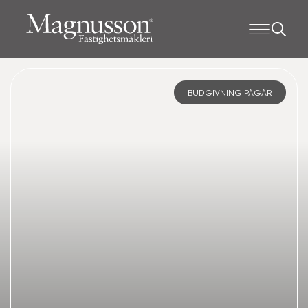
BUDGIVNING PÅGÅR