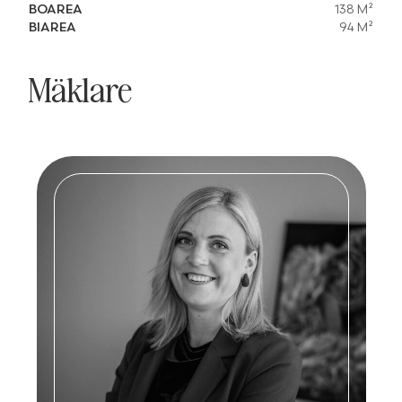
BOAREA
138 M²
BIAREA
94 M²
Mäklare