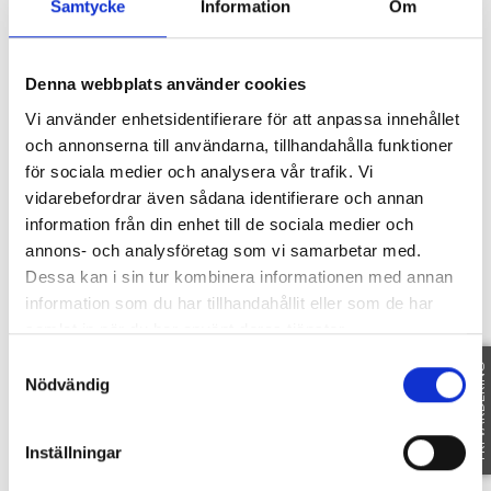
Samtycke
Information
Om
Denna webbplats använder cookies
SE FAKTA
Vi använder enhetsidentifierare för att anpassa innehållet
och annonserna till användarna, tillhandahålla funktioner
Dokument
för sociala medier och analysera vår trafik. Vi
vidarebefordrar även sådana identifierare och annan
information från din enhet till de sociala medier och
annons- och analysföretag som vi samarbetar med.
BESIKTNINGSPROTOKOLL 69675974 ASF FREDSG
Dessa kan i sin tur kombinera informationen med annan
information som du har tillhandahållit eller som de har
Planritning
samlat in när du har använt deras tjänster.
Samtyckesval
FRI VÄRDERING
Nödvändig
Inställningar