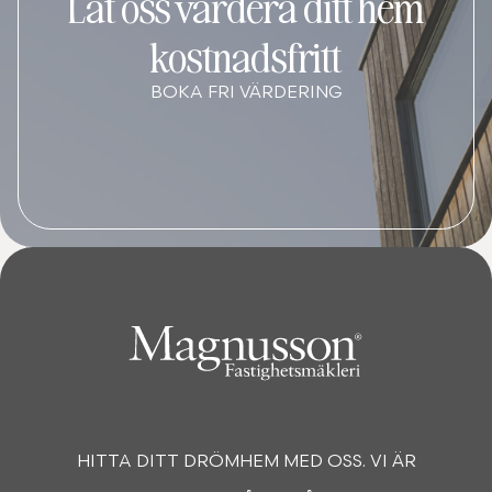
Låt oss värdera ditt hem
kostnadsfritt
BOKA FRI VÄRDERING
HITTA DITT DRÖMHEM MED OSS. VI ÄR