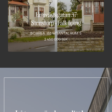
Järnvägsgatan 37
Stenstorp
-
Falköping
BOAREA: 133 M²
|
ANTAL RUM: 5
2 450 000 SEK