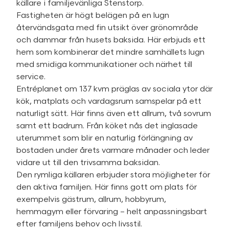
källare i familjevänliga Stenstorp.
Fastigheten är högt belägen på en lugn
återvändsgata med fin utsikt över grönområde
och dammar från husets baksida. Här erbjuds ett
hem som kombinerar det mindre samhällets lugn
med smidiga kommunikationer och närhet till
service.
Entréplanet om 137 kvm präglas av sociala ytor där
kök, matplats och vardagsrum samspelar på ett
naturligt sätt. Här finns även ett allrum, två sovrum
samt ett badrum. Från köket nås det inglasade
uterummet som blir en naturlig förlängning av
bostaden under årets varmare månader och leder
vidare ut till den trivsamma baksidan.
Den rymliga källaren erbjuder stora möjligheter för
den aktiva familjen. Här finns gott om plats för
exempelvis gästrum, allrum, hobbyrum,
hemmagym eller förvaring – helt anpassningsbart
efter familjens behov och livsstil.