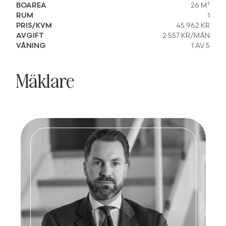
BOAREA
26 M²
RUM
1
PRIS/KVM
45 962 KR
AVGIFT
2 557 KR/MÅN
VÅNING
1 AV 5
Mäklare