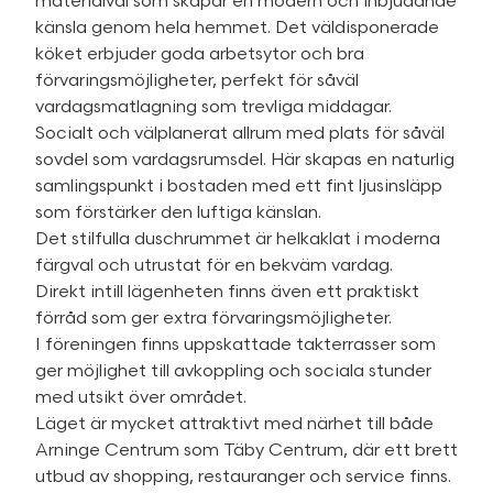
materialval som skapar en modern och inbjudande
känsla genom hela hemmet. Det väldisponerade
köket erbjuder goda arbetsytor och bra
förvaringsmöjligheter, perfekt för såväl
vardagsmatlagning som trevliga middagar.
Socialt och välplanerat allrum med plats för såväl
sovdel som vardagsrumsdel. Här skapas en naturlig
samlingspunkt i bostaden med ett fint ljusinsläpp
som förstärker den luftiga känslan.
Det stilfulla duschrummet är helkaklat i moderna
färgval och utrustat för en bekväm vardag.
Direkt intill lägenheten finns även ett praktiskt
förråd som ger extra förvaringsmöjligheter.
I föreningen finns uppskattade takterrasser som
ger möjlighet till avkoppling och sociala stunder
med utsikt över området.
Läget är mycket attraktivt med närhet till både
Arninge Centrum som Täby Centrum, där ett brett
utbud av shopping, restauranger och service finns.