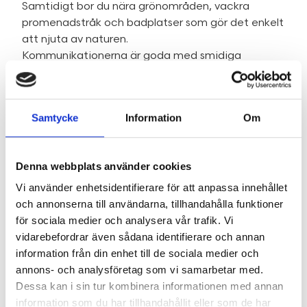
Samtidigt bor du nära grönområden, vackra
promenadstråk och badplatser som gör det enkelt
att njuta av naturen.
Kommunikationerna är goda med smidiga
förbindelser som tar dig vidare mot Stockholm
och övriga Täby.
Ett perfekt boende för dig som söker en modern
Samtycke
Information
Om
och trivsam bostad med närhet till både stadsliv
och natur.
Denna webbplats använder cookies
Vi använder enhetsidentifierare för att anpassa innehållet
SE HELA BESKRIVNINGEN
och annonserna till användarna, tillhandahålla funktioner
för sociala medier och analysera vår trafik. Vi
vidarebefordrar även sådana identifierare och annan
information från din enhet till de sociala medier och
Område
annons- och analysföretag som vi samarbetar med.
Dessa kan i sin tur kombinera informationen med annan
information som du har tillhandahållit eller som de har