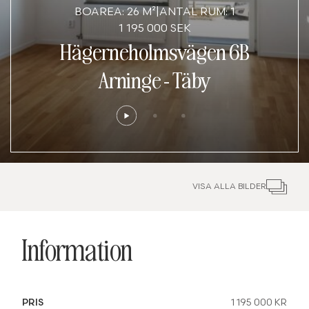
BOAREA: 26 M²
|
ANTAL RUM: 1
1 195 000 SEK
Hägerneholmsvägen 6B
Arninge
-
Täby
VISA ALLA BILDER
Information
PRIS
1 195 000 KR