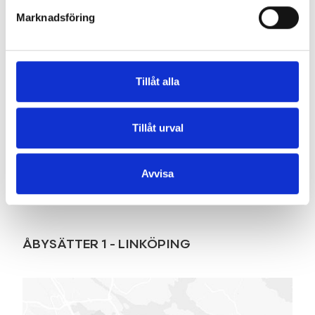
Marknadsföring
Dokument
Tillåt alla
BESLUT-BESLUT_FÖRHANDSBESKED
KARTA-KARTA I SKALA 1 PÅ 500
Tillåt urval
ÖVERSIKTSKARTA
Avvisa
Karta
ÅBYSÄTTER 1
-
LINKÖPING