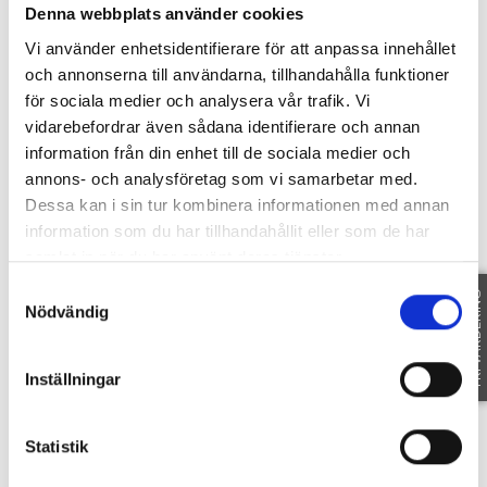
Denna webbplats använder cookies
Ni når fastigheten med ca 20 minuters bilfärd från
Vi använder enhetsidentifierare för att anpassa innehållet
centrala Linköping och med bara 15 minuter från
och annonserna till användarna, tillhandahålla funktioner
Mjärdevi, för barnen finns skola och barnomsorg
för sociala medier och analysera vår trafik. Vi
ligger Skeda/Slaka skola närmast, som är en F-6-
vidarebefordrar även sådana identifierare och annan
skola med skolbarnomsorg.
information från din enhet till de sociala medier och
annons- och analysföretag som vi samarbetar med.
Område
Dessa kan i sin tur kombinera informationen med annan
information som du har tillhandahållit eller som de har
samlat in när du har använt deras tjänster.
Samtyckesval
FRI VÄRDERING
SE OMRÅDE
Nödvändig
Fakta
Inställningar
Statistik
SE FAKTA