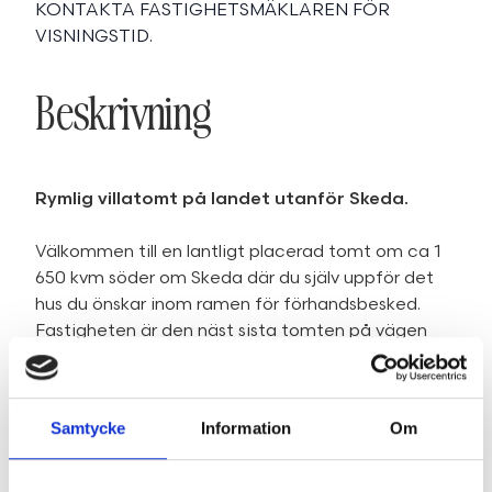
KONTAKTA FASTIGHETSMÄKLAREN FÖR
VISNINGSTID.
Beskrivning
Rymlig villatomt på landet utanför Skeda.
Välkommen till en lantligt placerad tomt om ca 1
650 kvm söder om Skeda där du själv uppför det
hus du önskar inom ramen för förhandsbesked.
Fastigheten är den näst sista tomten på vägen
och ni hittar flera nybyggda villor längst den
vackra grusvägen och el finns framdraget till
tomtgräns.
Samtycke
Information
Om
Enskilt vatten och avlopp krävs och de byggbodar
som står på tomten får man ta över och nyttja
under byggnationen.