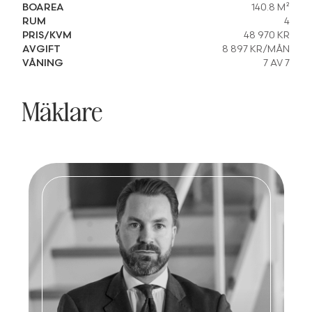
BOAREA
140.8 M²
RUM
4
PRIS/KVM
48 970 KR
AVGIFT
8 897 KR/MÅN
VÅNING
7 AV 7
Mäklare