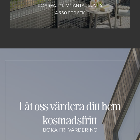
BOAREA: 140 M²
|
ANTAL RUM: 6
4 950 000 SEK
Låt oss värdera ditt hem
kostnadsfritt
BOKA FRI VÄRDERING