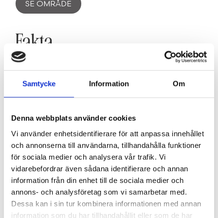
SE OMRÅDE
Fakta
Samtycke
Information
Om
SE FAKTA
Föreningen
Denna webbplats använder cookies
Vi använder enhetsidentifierare för att anpassa innehållet
och annonserna till användarna, tillhandahålla funktioner
för sociala medier och analysera vår trafik. Vi
SE INFORMATION
vidarebefordrar även sådana identifierare och annan
information från din enhet till de sociala medier och
annons- och analysföretag som vi samarbetar med.
Dokument
Dessa kan i sin tur kombinera informationen med annan
information som du har tillhandahållit eller som de har