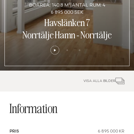
BOAREA: 140.8 M²
|
ANTAL RUM: 4
6 895 000 SEK
Havslänken 7
Norrtälje Hamn
-
Norrtälje
VISA ALLA BILDER
Information
PRIS
6 895 000 KR