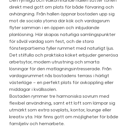
Den rymliga och välkomnande hallen sätter tonen
direkt med gott om plats för både förvaring och
avhängning. Från hallen öppnar bostaden upp sig
mot de sociala ytorna där kök och vardagsrum
flyter samman i en öppen och inbjudande
planlösning. Här skapas naturliga samlingspunkter
för såväl vardag som fest, och de stora
fönsterpartierna fyller rummet med naturligt ljus.
Det stilfulla och praktiska köket erbjuder generösa
arbetsytor, modern utrustning och smarta
lösningar för den matlagningsintresserade. Från
vardagsrummet nås bostadens terrass i härligt
västerläge – en perfekt plats för avkoppling eller
middagar i kvällssolen.
Bostaden rymmer tre harmoniska sovrum med
flexibel användning, samt ett loft som lämpar sig
utmärkt som extra sovplats, kontor, lounge eller
kreativ yta. Här finns gott om möjligheter för både
familjeliv och hemarbete.