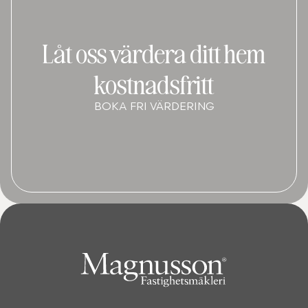
Låt oss värdera ditt hem
kostnadsfritt
BOKA FRI VÄRDERING