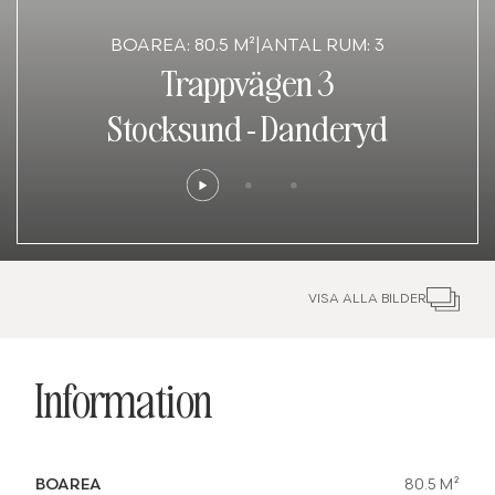
BOAREA: 80.5 M²
|
ANTAL RUM: 3
Trappvägen 3
Stocksund
-
Danderyd
VISA ALLA BILDER
Information
BOAREA
80.5 M²