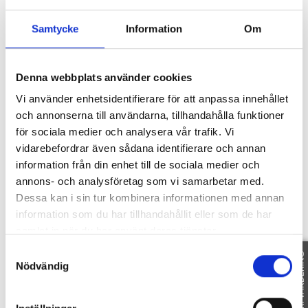
bostad i ett uppväxt villaområde och det i en
Samtycke
Information
Om
Bostadsrättsförening utan skulder med mycket
låga månadsavgifter.
Denna webbplats använder cookies
Område
Vi använder enhetsidentifierare för att anpassa innehållet
och annonserna till användarna, tillhandahålla funktioner
för sociala medier och analysera vår trafik. Vi
vidarebefordrar även sådana identifierare och annan
SE OMRÅDE
information från din enhet till de sociala medier och
annons- och analysföretag som vi samarbetar med.
Fakta
Dessa kan i sin tur kombinera informationen med annan
information som du har tillhandahållit eller som de har
samlat in när du har använt deras tjänster.
Samtyckesval
FRI VÄRDERING
Nödvändig
SE FAKTA