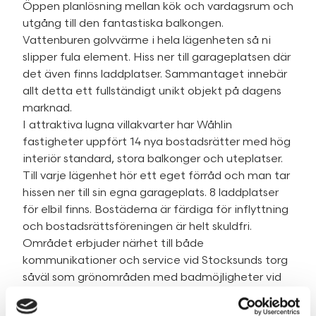
Öppen planlösning mellan kök och vardagsrum och
utgång till den fantastiska balkongen.
Vattenburen golvvärme i hela lägenheten så ni
slipper fula element. Hiss ner till garageplatsen där
det även finns laddplatser. Sammantaget innebär
allt detta ett fullständigt unikt objekt på dagens
marknad.
I attraktiva lugna villakvarter har Wåhlin
fastigheter uppfört 14 nya bostadsrätter med hög
interiör standard, stora balkonger och uteplatser.
Till varje lägenhet hör ett eget förråd och man tar
hissen ner till sin egna garageplats. 8 laddplatser
för elbil finns. Bostäderna är färdiga för inflyttning
och bostadsrättsföreningen är helt skuldfri.
Området erbjuder närhet till både
kommunikationer och service vid Stocksunds torg
såväl som grönområden med badmöjligheter vid
bland annat Svanholmsbadets strand. Här får du
något väldigt ovanligt. En exklusiv nyproducerad