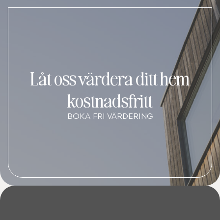
Låt oss värdera ditt hem
kostnadsfritt
BOKA FRI VÄRDERING