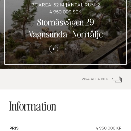
BOAREA: 52 M²
|
ANTAL RUM: 2
4 950 000 SEK
Stornäsvägen 29
Vagnsunda
-
Norrtälje
VISA ALLA BILDER
Information
PRIS
4 950 000 KR