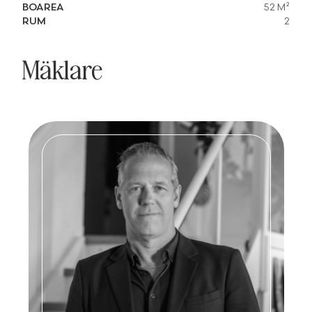
BOAREA
52 M²
RUM
2
Mäklare