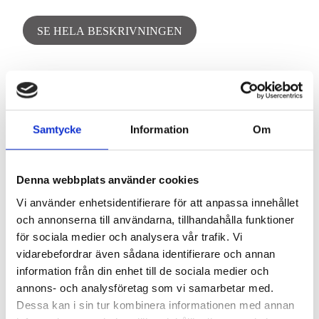
SE HELA BESKRIVNINGEN
Fastigheten är belägen i Söderby-Karl, knappt två mil
från centrala Norrtälje samt ca en mil till Älmsta, där all
tänkbar service finns.
Samtycke
Information
Om
Söderby-Karl är en lantlig och naturskön del av
Norrtälje som omges av stora jordbruksmarker, skogar
och små sjöar. Här finns det en harmonisk blandning
Denna webbplats använder cookies
av natur och lantbruk, och området präglas av sin
stillsamma stämning. Här är det ett bra exempel på det
Vi använder enhetsidentifierare för att anpassa innehållet
som många uppfattar som det “äkta” Roslagen, där
och annonserna till användarna, tillhandahålla funktioner
lugnet och den nära kopplingen till naturen skapar en
för sociala medier och analysera vår trafik. Vi
trivsam och avslappnad atmosfär.
vidarebefordrar även sådana identifierare och annan
God kommunikation med busshållplats precis i
information från din enhet till de sociala medier och
närheten där buss mellan Norrtälje och Björkö/Singö
annons- och analysföretag som vi samarbetar med.
trafikerar.
Dessa kan i sin tur kombinera informationen med annan