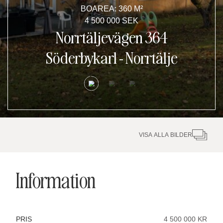
BOAREA: 360 M²
4 500 000 SEK
Norrtäljevägen 364
Söderbykarl
-
Norrtälje
VISA ALLA BILDER
Information
PRIS
4 500 000 KR