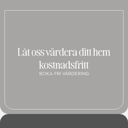
Låt oss värdera ditt hem
kostnadsfritt
BOKA FRI VÄRDERING