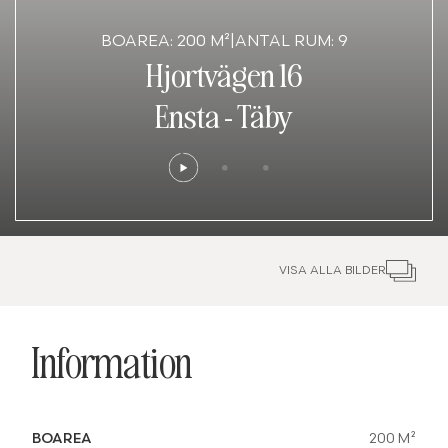
BOAREA: 200 M²
|
ANTAL RUM: 9
Hjortvägen 16
Ensta
-
Täby
VISA ALLA BILDER
Information
BOAREA
200 M²