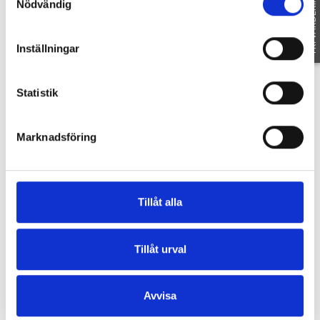
FRI VÄRDERING
Nödvändig
Inställningar
Statistik
Karta
Marknadsföring
HJORTVÄGEN 16
-
187 36
TÄBY
Tillåt alla
Tillåt urval
Avvisa