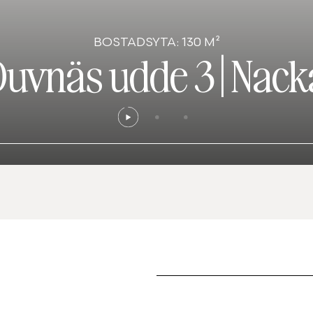
BOSTADSYTA: 130 M²
Duvnäs udde 3
|
Nack