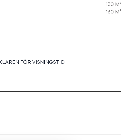
130 M²
130 M²
LAREN FÖR VISNINGSTID.