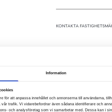
KONTAKTA FASTIGHETSMÄK
Vidsträckt sjöutsikt på 
Information
Väringavägen!
cookies
Unikt tillfälle att förvä
mest eftertraktade adres
e för att anpassa innehållet och annonserna till användarna, tillh
vår trafik. Vi vidarebefordrar även sådana identifierare och anna
insynsskyddad grönskand
nnons- och analysföretag som vi samarbetar med. Dessa kan i sin
garage. Generösa sällskap