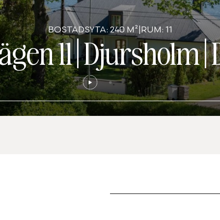
BOSTADSYTA: 240 M²
|
RUM: 11
ägen 11
|
Djursholm
|