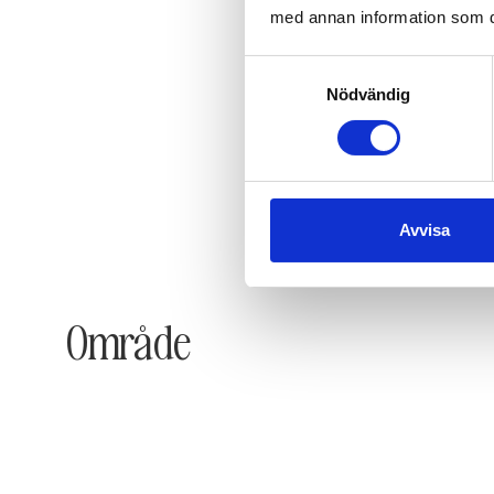
med annan information som du 
Samtyckesval
Nödvändig
Avvisa
Område