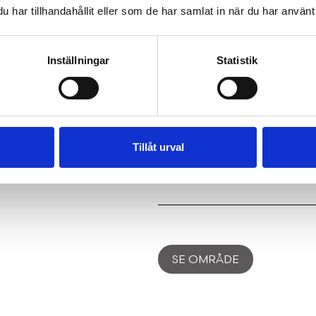
har tillhandahållit eller som de har samlat in när du har använt 
eldstäder, balkong, 6-7 s
Ett mycket välplanerat 
önska sig på Djursholms 
Inställningar
Statistik
Huset är socialt, välplane
vattenläge!
Kontakta ansvarig fasti
0734234456 för mer info
Tillåt urval
SE OMRÅDE