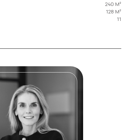
240 M²
128 M²
11