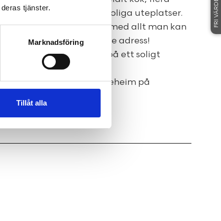
FRI VÄRDERING
deras tjänster.
ovrum, flera badrum och soliga uteplatser.
boende om totalt 368 kvm med allt man kan
absolut mest eftertraktade adress!
Marknadsföring
rat och har en stor tomt på ett soligt
ghetsmäklare Jennie Bruneheim på
rmation, varmt välkomna!
Tillåt alla