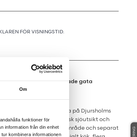
LAREN FÖR VISNINGSTID.
Djursholms mest eftertraktade gata
Om
rva en av de få fastigheterna på Djursholms
s Väringavägen! Fantastisk sjöutsikt och
andahålla funktioner för
n information från din enhet
e tomt med privat poolområde och separat
 tur kombinera informationen
srum, rymlig matsal, socialt kök, flera