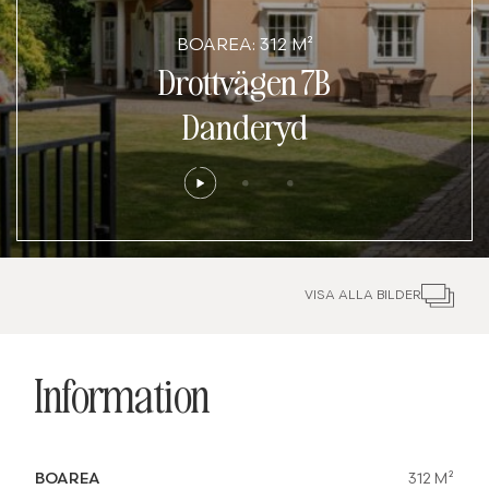
BOAREA: 312 M²
Drottvägen 7B
Danderyd
VISA ALLA BILDER
Information
BOAREA
312 M²