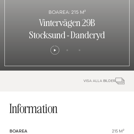
BOAREA: 215 M²
Vintervägen 29B
Stocksund
-
Danderyd
VISA ALLA BILDER
Information
BOAREA
215 M²