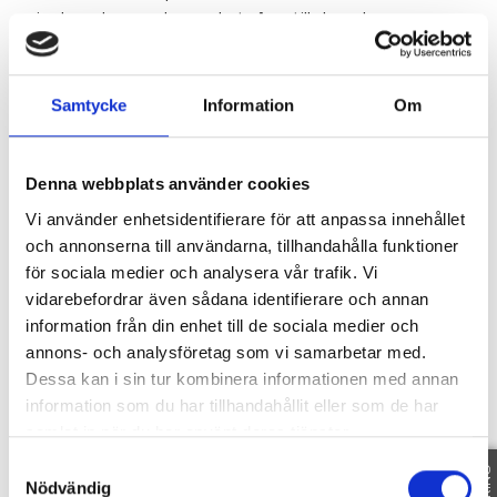
inglasad veranda med utgång till den plana
tomten. Klassiskt, platsbyggt kök i grå/beigeton
med vackra bänkskivor i gedigen Carraramarmor.
Övre plan med flera bra sovrum varav master
Samtycke
Information
Om
bedroom med utgång till en härlig balkong med fri
utsikt över tomten. Inredd vind och källare med
spaavdelning med bastu, praktisk tvättstuga och
Denna webbplats använder cookies
flera rum som med fördel kan användas som
Vi använder enhetsidentifierare för att anpassa innehållet
allrum eller sovrum efter behov. På uppfarten finns
och annonserna till användarna, tillhandahålla funktioner
plats för flera bilar samt elbilsladdning finns. Ett
för sociala medier och analysera vår trafik. Vi
mycket vackert tidstypiskt hus på ett rofyllt läge i
vidarebefordrar även sådana identifierare och annan
Stocksund med närhet till såväl förskolor, skolor,
information från din enhet till de sociala medier och
vacker natur och goda kommunikationer.
annons- och analysföretag som vi samarbetar med.
Dessa kan i sin tur kombinera informationen med annan
information som du har tillhandahållit eller som de har
SE HELA BESKRIVNINGEN
samlat in när du har använt deras tjänster.
Samtyckesval
Nödvändig