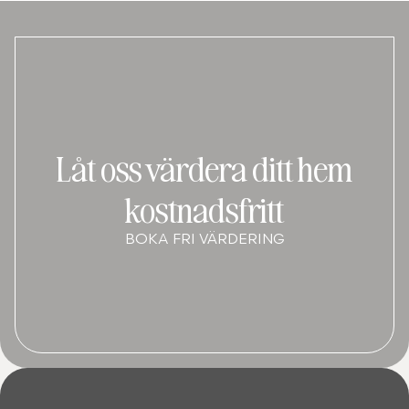
Låt oss värdera ditt hem
kostnadsfritt
BOKA FRI VÄRDERING