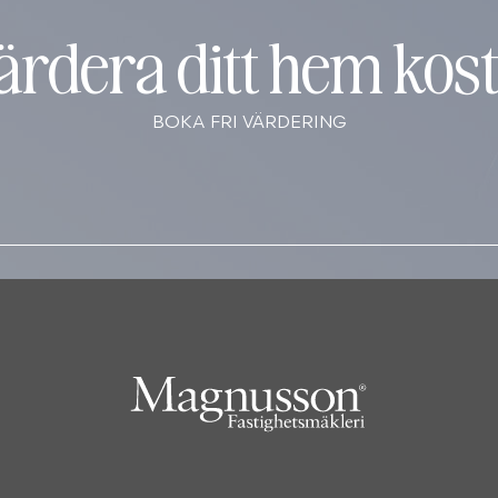
värdera ditt hem kost
BOKA FRI VÄRDERING