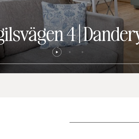
gilsvägen 4
|
Dander