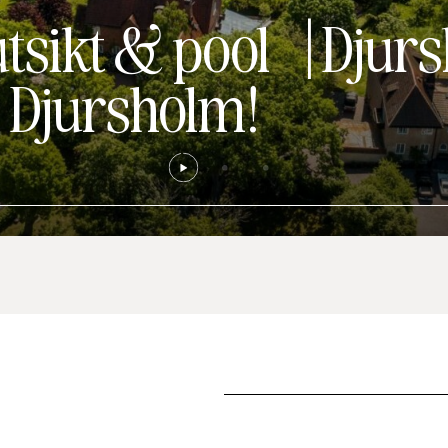
utsikt & pool
|
Djur
i Djursholm!