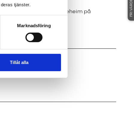
FRI VÄRDERING
deras tjänster.
ghetsmäklare Jennie Bruneheim på
rmation, varmt välkomna!
Marknadsföring
Tillåt alla