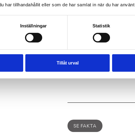
absolut bästa läge!
har tillhandahållit eller som de har samlat in när du har använt 
Kontakta ansvarig fasti
0734234456 för mer info
Inställningar
Statistik
Tillåt urval
SE OMRÅDE
SE FAKTA