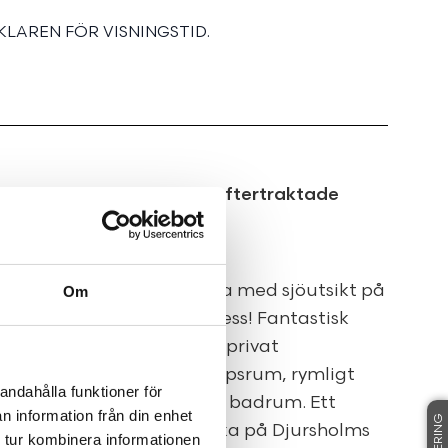
LAREN FÖR VISNINGSTID.
jursholms i särklass mest eftertraktade
va en av de få fastigheterna med sjöutsikt på
Om
ss mest eftertraktade adress! Fantastisk
dad grönskande tomt med privat
garage. Generösa sällskapsrum, rymligt
andahålla funktioner för
 många sovrum och flera badrum. Ett
n information från din enhet
de med allt man kan önska på Djursholms
 tur kombinera informationen