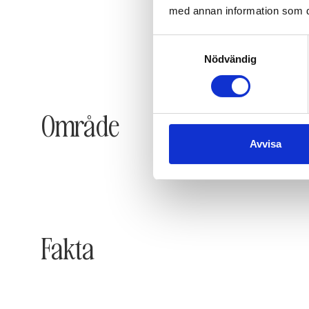
med annan information som du 
Samtyckesval
Nödvändig
Område
Avvisa
Fakta