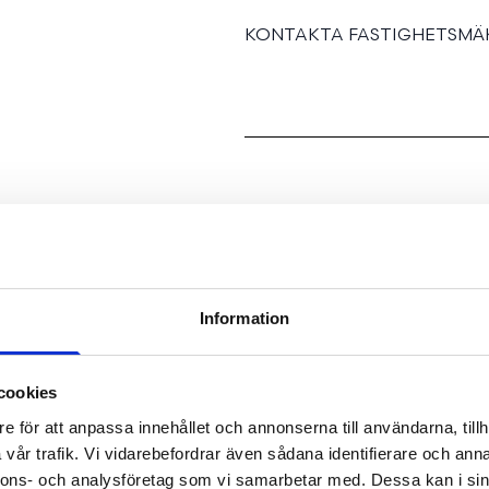
KONTAKTA FASTIGHETSMÄK
Vidsträckt sjöutsikt på D
adress!
Unikt tillfälle att förvär
Information
en av Djursholms i särkla
sjöutsikt och insynsskyd
cookies
poolområde och separat 
e för att anpassa innehållet och annonserna till användarna, tillh
kök med Carraramarmor,
vår trafik. Vi vidarebefordrar även sådana identifierare och anna
mycket välplanerat boen
nnons- och analysföretag som vi samarbetar med. Dessa kan i sin