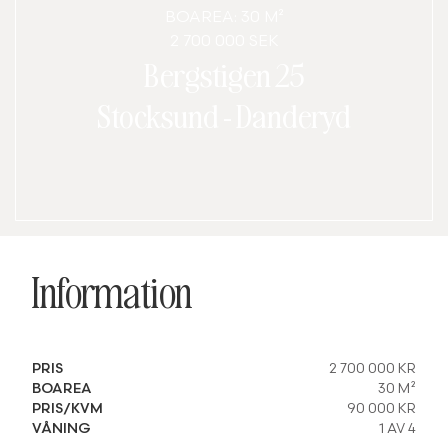
BOAREA: 30 M²
2 700 000 SEK
Bergstigen 25
Stocksund
-
Danderyd
Information
PRIS
2 700 000 KR
BOAREA
30 M²
PRIS/KVM
90 000 KR
VÅNING
1 AV 4