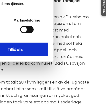
FRI VÄRDERING
lla för den stora eller växande familjen!
deras tjänster.
 289 kvm i den lugnaste delen av Djursholms
Marknadsföring
et har stora sociala sällskapsrum, fem
möblerbara hallar. Generöst med
 Garage i huset gör tillvaron enkel och
erat. Ett fantastiskt läge med sol hela
Tillåt alla
ekvänlig och rymmer flera äppel- och
stuga för de små och stort förrådshus.
en alldeles bakom huset. Bad i Ösbysjön
n.
om totalt 289 kvm ligger i en av de lugnaste
enbart bilar som skall till själva området
rnrikt och grannsämjan är mycket god.
dagen tack vare ett optimalt söderläge,