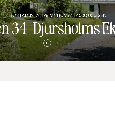
BOSTADSYTA: 198 M²
|
RUM: 7
|
17 500 000 SEK
en 34
|
Djursholms E