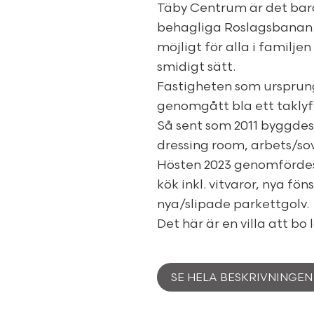
Täby Centrum är det bar
behagliga Roslagsbanan. 
möjligt för alla i familj
smidigt sätt.
Fastigheten som ursprung
genomgått bla ett taklyft
Så sent som 2011 byggde
dressing room, arbets/so
Hösten 2023 genomfördes 
kök inkl. vitvaror, nya f
nya/slipade parkettgolv.
Det här är en villa att bo
SE HELA BESKRIVNINGEN