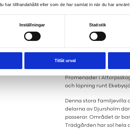
Rymlig och solig familjevi
har tillhandahållit eller som de har samlat in när du har använt 
En familjevilla om totalt
Inställningar
Statistik
Ekeby. Det trivsamma hus
sovrum, tre badrum och 
garderober och förvaring.
bekväm. Bergvärme install
Tillåt urval
dagen. Tomten är plan, l
plommonträd, samt en lek
Promenader i Altorpsskog
och löpning runt Ekebysjö
Denna stora familjevilla 
delarna av Djursholm där 
passerar. Området är ba
Trädgården har sol hela 