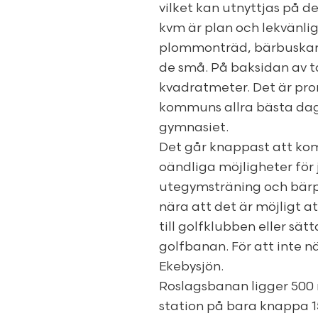
vilket kan utnyttjas på d
kvm är plan och lekvänlig
plommonträd, bärbuskar,
de små. På baksidan av t
kvadratmeter. Det är pr
kommuns allra bästa dagh
gymnasiet.
Det går knappast att k
oändliga möjligheter för 
utegymsträning och bärpl
nära att det är möjligt a
till golfklubben eller sät
golfbanan. För att inte n
Ekebysjön.
Roslagsbanan ligger 500 
station på bara knappa 15