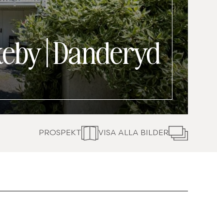
keby
|
Danderyd
PROSPEKT
VISA ALLA BILDER