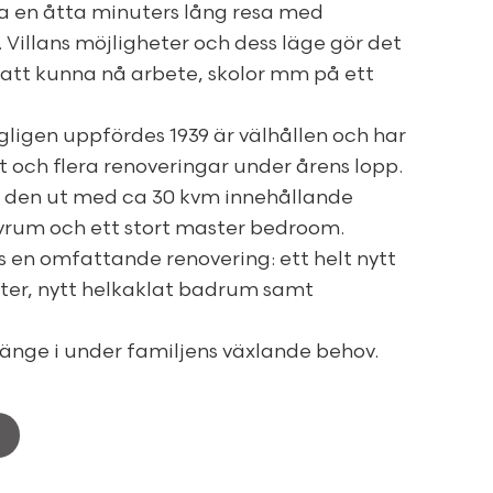
a en åtta minuters lång resa med
Villans möjligheter och dess läge gör det
en att kunna nå arbete, skolor mm på ett
ligen uppfördes 1939 är välhållen och har
 och flera renoveringar under årens lopp.
s den ut med ca 30 kvm innehållande
vrum och ett stort master bedroom.
en omfattande renovering: ett helt nytt
önster, nytt helkaklat badrum samt
 länge i under familjens växlande behov.