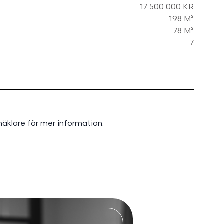
17 500 000 KR
198 M²
78 M²
7
äklare för mer information.