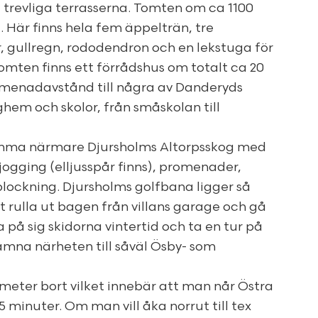
e trevliga terrasserna. Tomten om ca 1100
. Här finns hela fem äppelträn, tre
 gullregn, rododendron och en lekstuga för
omten finns ett förrådshus om totalt ca 20
omenadavstånd till några av Danderyds
em och skolor, från småskolan till
omma närmare Djursholms Altorpsskog med
jogging (elljusspår finns), promenader,
ockning. Djursholms golfbana ligger så
tt rulla ut bagen från villans garage och gå
ta på sig skidorna vintertid och ta en tur på
ämna närheten till såväl Ösby- som
meter bort vilket innebär att man når Östra
 minuter. Om man vill åka norrut till tex