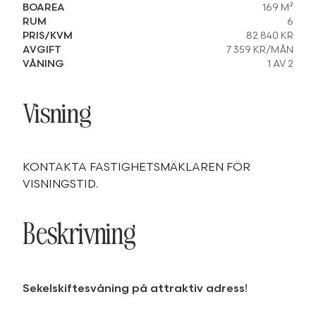
BOAREA
169 M²
RUM
6
PRIS/KVM
82 840 KR
AVGIFT
7 359 KR/MÅN
VÅNING
1 AV 2
Visning
KONTAKTA FASTIGHETSMÄKLAREN FÖR
VISNINGSTID.
Beskrivning
Sekelskiftesvåning på attraktiv adress!