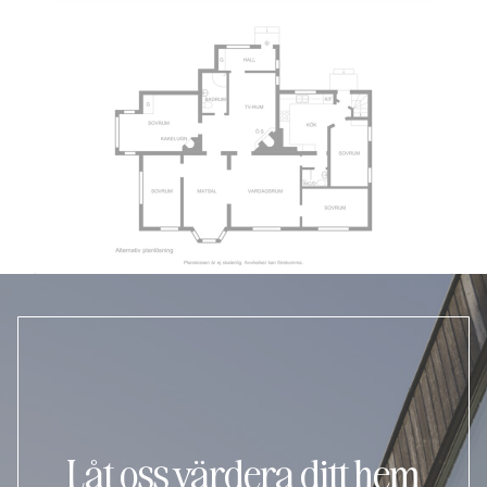
Låt oss värdera ditt hem