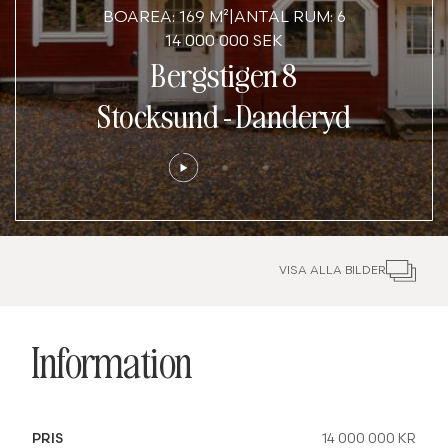
BOAREA: 169 M²
|
ANTAL RUM: 6
14 000 000 SEK
Bergstigen 8
Stocksund
-
Danderyd
VISA ALLA BILDER
Information
PRIS
14 000 000 KR