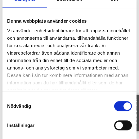
Område
Denna webbplats använder cookies
Vi använder enhetsidentifierare för att anpassa innehållet
och annonserna till användarna, tillhandahålla funktioner
SE OMRÅDE
för sociala medier och analysera vår trafik. Vi
vidarebefordrar även sådana identifierare och annan
Fakta
information från din enhet till de sociala medier och
annons- och analysföretag som vi samarbetar med.
Dessa kan i sin tur kombinera informationen med annan
information som du har tillhandahållit eller som de har
samlat in när du har använt deras tjänster.
SE FAKTA
Samtyckesval
FRI VÄRDERING
Nödvändig
Dokument
Inställningar