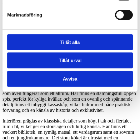
Azad Pirooti
0762-05 00 94
|
E-POST
Marknadsföring
Se min mäklarprofil
Beskrivning
Tillåt alla
Charmig sekelskifteslägenhet
Varmt välkomna till denna sekelskiftes lägenhet på Alvgatan,
Tillåt urval
belägen precis intill den idylliska Trädgårdsföreningen, erbjuder den
att bo mitt i city med närhet till grönska och lugn. Belägen en
halvtrappa upp i ett hus utan hiss, är den lättillgänglig och praktisk.
Avvisa
När du kliver in i lägenheten möts du av en stor, inbjudande hall
som även fungerar som ett allrum. Här finns en stämningsfull öppen
spis, perfekt för kyliga kvällar, och som en ovanlig och spännande
detalj finns ett inbyggt kassaskåp, vilket bidrar med både praktisk
förvaring och en känsla av historia och exklusivitet.
Interiören präglas av klassiska detaljer som högt i tak och flertalet
rum i fil, vilket ger en storslagen och luftig känsla. Här finns ett
vackert bibliotek, en rymlig matsal, ett vardagsrum samt ett sovrum
och en jungfrukammare. Det stora köket är utrustat med en