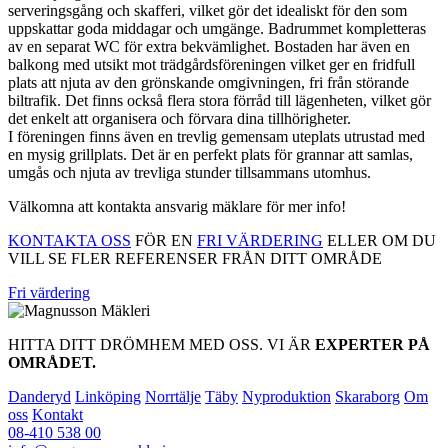
serveringsgång och skafferi, vilket gör det idealiskt för den som
uppskattar goda middagar och umgänge. Badrummet kompletteras
av en separat WC för extra bekvämlighet. Bostaden har även en
balkong med utsikt mot trädgårdsföreningen vilket ger en fridfull
plats att njuta av den grönskande omgivningen, fri från störande
biltrafik. Det finns också flera stora förråd till lägenheten, vilket gör
det enkelt att organisera och förvara dina tillhörigheter.
I föreningen finns även en trevlig gemensam uteplats utrustad med
en mysig grillplats. Det är en perfekt plats för grannar att samlas,
umgås och njuta av trevliga stunder tillsammans utomhus.
Välkomna att kontakta ansvarig mäklare för mer info!
KONTAKTA OSS
FÖR EN
FRI VÄRDERING
ELLER OM DU
VILL SE FLER REFERENSER FRÅN DITT OMRÅDE
Fri värdering
HITTA DITT DRÖMHEM MED OSS. VI ÄR
EXPERTER PÅ
OMRÅDET.
Danderyd
Linköping
Norrtälje
Täby
Nyproduktion
Skaraborg
Om
oss
Kontakt
08-410 538 00