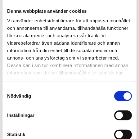
Rum
Denna webbplats använder cookies
5
Vi använder enhetsidentifierare för att anpassa innehållet
och annonserna till användarna, tillhandahålla funktioner
Pris/KVM
för sociala medier och analysera vår trafik. Vi
32 030 KR
vidarebefordrar även sådana identifierare och annan
Avgift
information från din enhet till de sociala medier och
annons- och analysföretag som vi samarbetar med.
5 260 kr/mån
Dessa kan i sin tur kombinera informationen med annan
Våning
information som du har tillhandahållit eller som de har
samlat in när du har använt deras tjänster.
1 av 3
Samtyckesval
Mäklare
Nödvändig
Inställningar
Registrerad Fastighetsmäklare
Linköping
Statistik