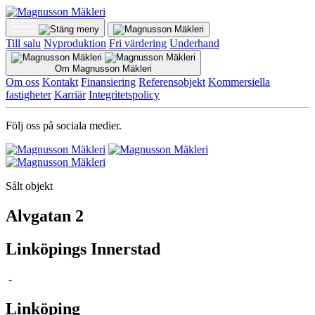
Till salu
Nyproduktion
Fri värdering
Underhand
Om Magnusson Mäkleri
Om oss
Kontakt
Finansiering
Referensobjekt
Kommersiella
fastigheter
Karriär
Integritetspolicy
Följ oss på sociala medier.
Sålt objekt
Alvgatan 2
Linköpings Innerstad
-
Linköping