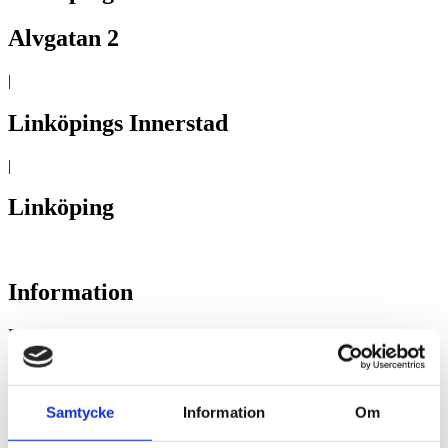
Alvgatan 2
|
Linköpings Innerstad
|
Linköping
Information
Pris
5 200 000 KR
Boarea
Samtycke
Information
Om
148.3 m²