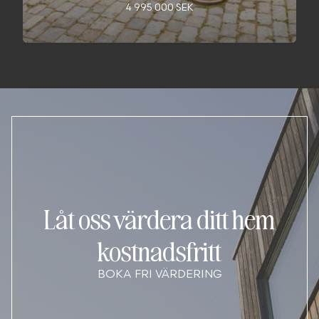
4 995 000 SEK
Låt oss värdera ditt hem
kostnadsfritt
BOKA FRI VÄRDERING