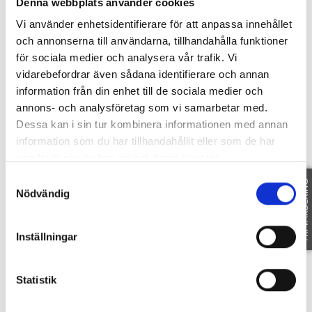
Denna webbplats använder cookies
Vi använder enhetsidentifierare för att anpassa innehållet
STENTOMTAVÄGEN 8
-
58595
LINKÖPING
och annonserna till användarna, tillhandahålla funktioner
för sociala medier och analysera vår trafik. Vi
vidarebefordrar även sådana identifierare och annan
information från din enhet till de sociala medier och
annons- och analysföretag som vi samarbetar med.
Dessa kan i sin tur kombinera informationen med annan
information som du har tillhandahållit eller som de har
samlat in när du har använt deras tjänster.
Samtyckesval
FRI VÄRDERING
Nödvändig
Inställningar
VISA PÅ KARTAN
Statistik