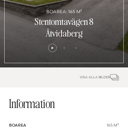
BOAREA: 165 M²
Stentomtavägen 8
Åtvidaberg
VISA ALLA BILDER
Information
BOAREA
165 M²