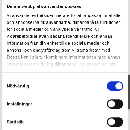
takdusch.
Denna webbplats använder cookies
I det stora vardagsrummet sprider eldstaden
Vi använder enhetsidentifierare för att anpassa innehållet
härligt värme till hela huset och härifrån har ni
och annonserna till användarna, tillhandahålla funktioner
utgång till en delvis inglasad altan med underbar
för sociala medier och analysera vår trafik. Vi
em-/kvällssol och fri utsikt över slätterna.
vidarebefordrar även sådana identifierare och annan
Övervåningen erbjuder i dagsläget två sovrum,
information från din enhet till de sociala medier och
med möjlighet att skapa ett tredje, i det rum som
annons- och analysföretag som vi samarbetar med.
idag används som allrum.
Dessa kan i sin tur kombinera informationen med annan
Garage finns och uppfart med plats för tre bilar.
information som du har tillhandahållit eller som de har
samlat in när du har använt deras tjänster.
Samtyckesval
SE HELA BESKRIVNINGEN
FRI VÄRDERING
Nödvändig
Inställningar
Fakta
Statistik