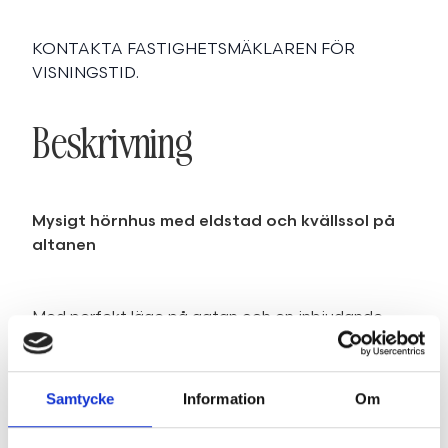
KONTAKTA FASTIGHETSMÄKLAREN FÖR
VISNINGSTID.
Beskrivning
Mysigt hörnhus med eldstad och kvällssol på
altanen
Med perfekt läge på gatan och en inbjudande
inglasad altan bjuder detta hus in till ett perfekt
boende för barnfamiljen. Hela nedervåningen
renoverades 2015 och fick nya vitoljade
Samtycke
Information
Om
laminatgolv, nytt snyggt kök med nya vitvaror och
helkaklat badrum med golvvärme, spottar och