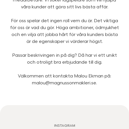
medarbetare. Vi söker lagspelare som vill hjälpa
våra kunder att göra sitt livs bästa affär.
För oss spelar det ingen roll vem du är. Det viktiga
för oss är vad du gör. Höga ambitioner, ödmjukhet
och en vilja att jobba hårt för våra kunders bästa
är de egenskaper vi värderar högst.
Passar beskrivingen in på dig? Då har vi ett unikt
och otroligt bra erbjudande till dig.
Välkommen att kontakta
Malou Ekman
på:
malou@magnussonmakleri.se
.
INSTAGRAM