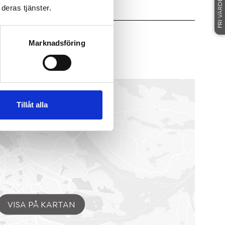
FRI VÄRDERING
deras tjänster.
Marknadsföring
97 55
ÅTVIDABERG
Tillåt alla
VISA PÅ KARTAN