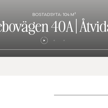
BOSTADSYTA: 104 M²
ebovägen 40A
|
Åtvi