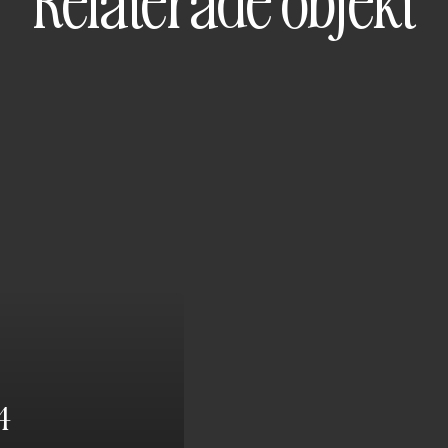
Relaterade objekt
4