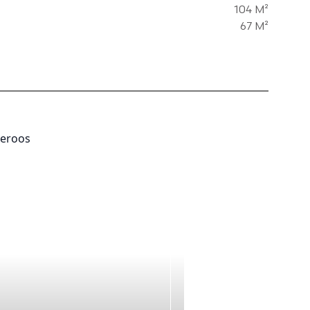
104 M²
67 M²