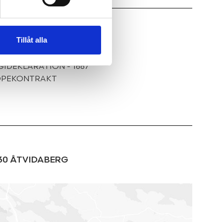
Tillåt alla
AMÄTNING
KTNING
IDEKLARATION - 1687
KÖPEKONTRAKT
30
ÅTVIDABERG