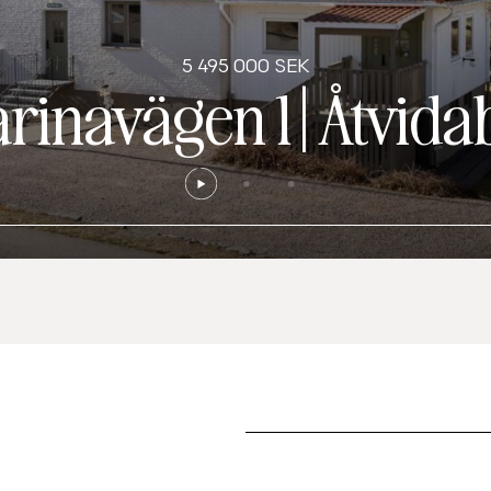
5 495 000 SEK
arinavägen 1
|
Åtvida