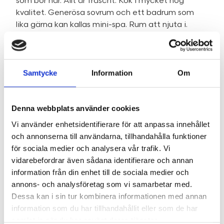
som bor här. Allt är fräscht. Kök i mycket hög
kvalitet. Generösa sovrum och ett badrum som
lika gärna kan kallas mini-spa. Rum att njuta i.
Livet du drömt om. Gå ut på balkongen, din
alldeles egna kommandobrygga, och känn
stoltheten av att kunna bo såhär.
Samtycke
Information
Om
Känn att du är värd det allra, allra bästa. Du är värd
Norrtälje Torn.
Bostäderna kommer fördelas i turordning efter
Denna webbplats använder cookies
det datum man har gjort sin intresseanmälan på
projektets hemsida.
Vi använder enhetsidentifierare för att anpassa innehållet
Anmäl dig idag på
och annonserna till användarna, tillhandahålla funktioner
www.norrtaljetorn.se
för sociala medier och analysera vår trafik. Vi
vidarebefordrar även sådana identifierare och annan
information från din enhet till de sociala medier och
SE HELA BESKRIVNINGEN
annons- och analysföretag som vi samarbetar med.
Dessa kan i sin tur kombinera informationen med annan
information som du har tillhandahållit eller som de har
samlat in när du har använt deras tjänster.